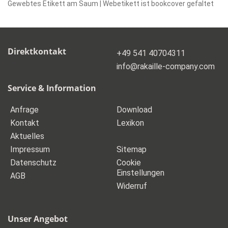
Gewebtes Etikett am Saum | Webetikett ist bookcover gefaltet
Direktkontakt
+49 541 40704311
_at_
info
rakaille-company.com
Service & Information
Anfrage
Download
Kontakt
Lexikon
Aktuelles
Impressum
Sitemap
Datenschutz
Cookie
Einstellungen
AGB
Widerruf
Unser Angebot