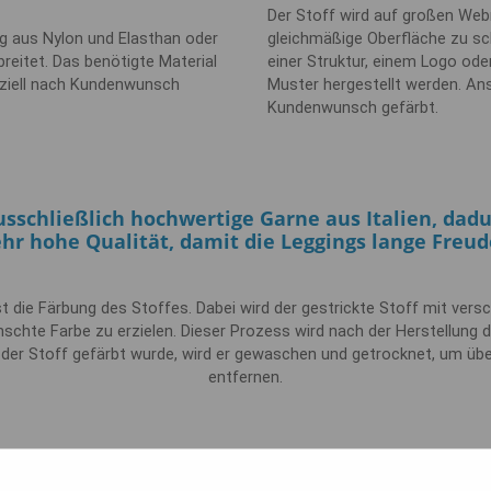
Der Stoff wird auf großen Web
 aus Nylon und Elasthan oder
gleichmäßige Oberfläche zu sc
breitet. Das benötigte Material
einer Struktur, einem Logo ode
eziell nach Kundenwunsch
Muster hergestellt werden. Ans
Kundenwunsch gefärbt.
usschließlich hochwertige Garne aus Italien, dad
ehr hohe Qualität, damit die Leggings lange Freud
st die Färbung des Stoffes. Dabei wird der gestrickte Stoff mit ver
schte Farbe zu erzielen. Dieser Prozess wird nach der Herstellung 
der Stoff gefärbt wurde, wird er gewaschen und getrocknet, um üb
entfernen.
Leggings produzieren 