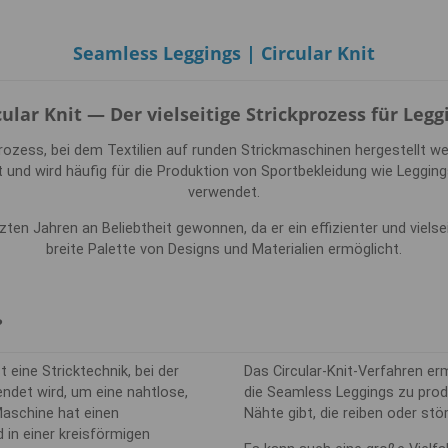
Seamless Leggings | Circular Knit
cular Knit — Der vielseitige Strickprozess für Legg
ckprozess, bei dem Textilien auf runden Strickmaschinen hergestellt w
 und wird häufig für die Produktion von Sportbekleidung wie Leggin
verwendet.
tzten Jahren an Beliebtheit gewonnen, da er ein effizienter und vielse
breite Palette von Designs und Materialien ermöglicht.
?
t eine Stricktechnik, bei der
Das Circular-Knit-Verfahren erm
ndet wird, um eine nahtlose,
die Seamless Leggings zu prod
Maschine hat einen
Nähte gibt, die reiben oder stö
 in einer kreisförmigen