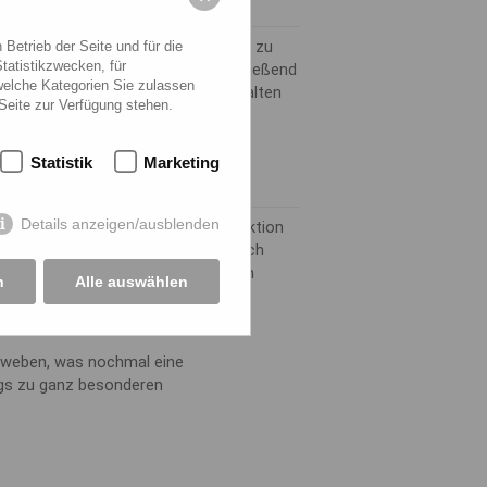
erlock-Nähmaschinen, um die Nähte zu
Betrieb der Seite und für die
tatistikzwecken, für
 des Stoffes zu verhindern. Anschließend
 welche Kategorien Sie zulassen
llen Bügelmaschinen gebügelt, um Falten
 Seite zur Verfügung stehen.
in Form zu bringen.
Statistik
Marketing
gs
Details anzeigen/ausblenden
ich die Leggings während der Produktion
oder Markenlogo zu bedrucken. Durch
r die Leggings nach Ihren Wünschen
n
Alle auswählen
nweben, was nochmal eine
ngs zu ganz besonderen