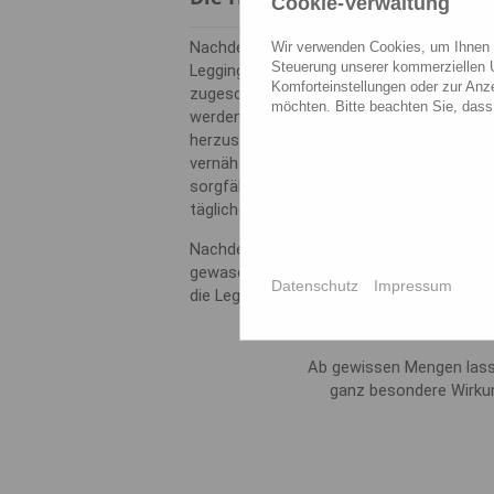
Cookie-Verwaltung
Nachdem der Stoff hergestellt wurde, wird
Wir verwenden Cookies, um Ihnen ei
Steuerung unserer kommerziellen U
Leggings verwendet. Zunächst wird der St
Komforteinstellungen oder zur Anze
zugeschnitten, um die Form der Leggings 
möchten. Bitte beachten Sie, dass 
werden die einzelnen Teile zusammengenä
herzustellen. Die einzelnen Teile der Leg
vernäht, um die endgültige Form zu erhal
sorgfältig überprüft und verstärkt, um si
täglichen Gebrauch standhalten.
Nachdem die Leggings zusammengenäht w
gewaschen und getrocknet. Anschließend 
Datenschutz
Impressum
die Leggings sind bereit für den Verkauf.
Ab gewissen Mengen lass
ganz besondere Wirkun