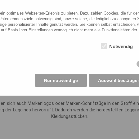
 er zur Produktion der
Wir verwenden in der Regel Ov
n optimales Webseiten-Erlebnis zu bieten. Dazu zählen Cookies, die für den 
nternehmensziele notwendig sind, sowie solche, die lediglich zu anonymen S
off mit speziellen Maschinen
versäubern und ein Ausfransen
ige personalisierter Inhalte genutzt werden. Sie können selbst entscheiden,
zu erhalten. Anschließend
werden die Leggings in spezie
auf Basis Ihrer Einstellungen womöglich nicht mehr alle Funktionalitäten der
ht, um die Leggings
zu entfernen und die Leggings 
gings werden miteinander
ten. Die Nähte werden
Notwendig
Veredelung der Leggin
cherzustellen, dass sie dem
Selbstverständlich ist es mögl
urden, werden sie
mit einem eigenen Logobrand 
wird das Etikett angenäht und
einen Transferdruck können wi
Nur notwendige
Auswahl bestätige
bedrucken und herstellen.
en sich auch Markenlogos oder Marken-Schriftzüge in den Stoff ei
g der Leggings hervorruft. Dadurch werden die hergestellten Leggi
Kleidungsstücken.