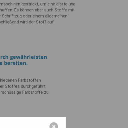
maschinen gestrickt, um eine glatte und
haffen. Es können aber auch Stoffe mit
r Schriftzug oder einem allgemeinen
chließend wird der Stoff auf
urch gewährleisten
e bereiten.
schiedenen Farbstoffen
der Stoffes durchgeführt
erschüssige Farbstoffe zu
| Der Nähprozess
✖