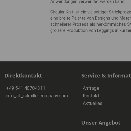
Anwendungen verwendet werden kann.
Circular Knit ist ein vielseitiger Strickpr
eine breite Palette von Designs und Materi
schnellerer Prozess als herkömmliches St
größere Produktion von Leggings in kürzer
Direktkontakt
Service & Informa
+49 541 40704311
Anfrage
info
_at_
rakaille-company.com
Kontakt
Aktuelles
Unser Angebot