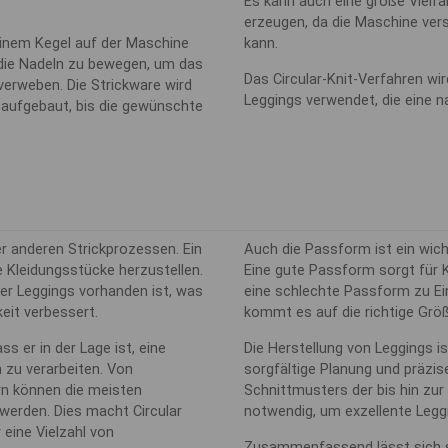
Es kann auch eine große Vielfa
erzeugen, da die Maschine ver
 einem Kegel auf der Maschine
kann.
, die Nadeln zu bewegen, um das
Das Circular-Knit-Verfahren wi
verweben. Die Strickware wird
Leggings verwendet, die eine n
 aufgebaut, bis die gewünschte
ber anderen Strickprozessen. Ein
Auch die Passform ist ein wicht
se Kleidungsstücke herzustellen.
Eine gute Passform sorgt für
er Leggings vorhanden ist, was
eine schlechte Passform zu Ei
eit verbessert.
kommt es auf die richtige Grö
ass er in der Lage ist, eine
Die Herstellung von Leggings i
n zu verarbeiten. Von
sorgfältige Planung und präzi
rn können die meisten
Schnittmusters der bis hin zur 
werden. Dies macht Circular
notwendig, um exzellente Leggi
 eine Vielzahl von
Zusammenfassend lässt sich s