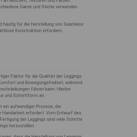
lt an Mustern, Texturen und Farben
schiedene Garne und Stiche verwenden
rd häufig für die Herstellung von Seamless
ahtlose Konstruktion erfordern.
iger Faktor für die Qualität der Leggings.
 Komfort und Bewegungsfreiheit, während
nschränkungen führen kann. Hierbei
ße und Schnittform an.
st ein aufwendiger Prozess, der
se Handarbeit erfordert. Vom Entwurf des
Fertigung der Leggings sind viele Schritte
ngs herzustellen.
agen, dass die Herstellung von Leggings