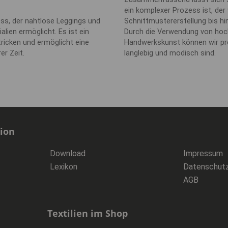
ein komplexer Prozess ist, der 
ozess, der nahtlose Leggings und
Schnittmustererstellung bis hi
alien ermöglicht. Es ist ein
Durch die Verwendung von hoch
ricken und ermöglicht eine
Handwerkskunst können wir pre
er Zeit.
langlebig und modisch sind.
tion
Download
Impressum
Lexikon
Datenschut
AGB
Textilien im Shop