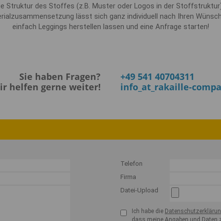
die Struktur des Stoffes (z.B. Muster oder Logos in der Stoffstruktu
ialzusammensetzung lässt sich ganz individuell nach Ihren Wünsch
einfach Leggings herstellen lassen und eine Anfrage starten!
Sie haben Fragen?
+49 541 40704311
ir helfen gerne weiter!
info
_at_
rakaille-comp
Telefon
Firma
Datei-Upload
Ich habe die
Datenschutzerkläru
dass meine Angaben und Daten z