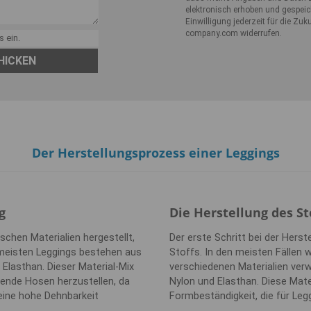
elektronisch erhoben und gespeic
Einwilligung jederzeit für die Zuku
company.com widerrufen.
HICKEN
Der Herstellungsprozess einer Leggings
g
Die Herstellung des St
schen Materialien hergestellt,
Der erste Schritt bei der Herst
e meisten Leggings bestehen aus
Stoffs. In den meisten Fällen 
Elasthan. Dieser Material-Mix
verschiedenen Materialien verw
gende Hosen herzustellen, da
Nylon und Elasthan. Diese Mate
eine hohe Dehnbarkeit
Formbeständigkeit, die für Legg